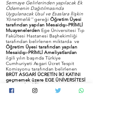
Sermaye Gelirlerinden yapılacak Ek
Ödemenin Dağıtılmasında
Uygulanacak Usul ve Esaslara İlişkin
Yönetmelik''
gereği
Öğretim Üyesi
tarafından yapılan Mesaidışı-PRİMLİ
Muayenelerden
Ege Üniversitesi Tıp
Fakültesi Hastanesi Başhekimliği
tarafından belirlenen miktarda
ve
Öğretim Üyesi tarafından yapılan
Mesaidışı-PRİMLİ Ameliyatlardan
ilgili yılın başında Türkiye
Cumhuriyeti Asgari Ücret Tespit
Komisyonu tarafından belirlenen
BRÜT ASGARİ ÜCRETİN İKİ KATINI
geçmemek üzere EGE ÜNİVERSİTESİ
BAŞHEKİMLİĞİ
tarafından ek ücret
alınabilmektedir.
Abonelik Formu