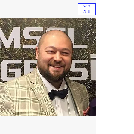
ME
NU